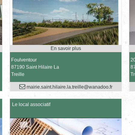
Foulventour
20
87190 Saint Hilaire La
87
Treille
Tr
mairie.saint.hilaire.la.treille@wanadoo.fr
Le local associatif