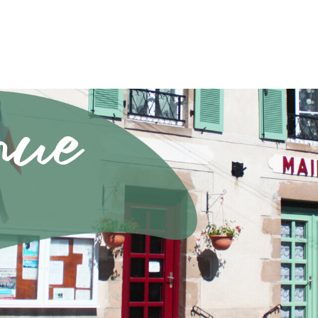
nue
e en Limousin