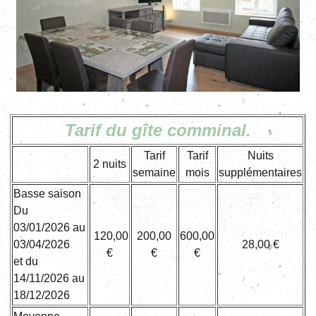
Tarif du gîte comminal.
Tarif
Tarif
Nuits
2 nuits
semaine
mois
supplémentaires
Basse saison
Du
03/01/2026 au
120,00
200,00
600,00
03/04/2026
28,00 €
€
€
€
et du
14/11/2026 au
18/12/2026