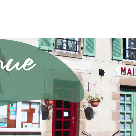
nue
e en Limousin